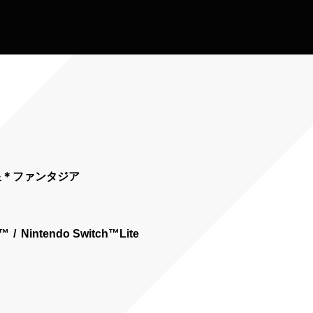
流星＊ファンタジア
h™
Nintendo Switch™Lite